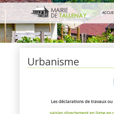
Aller
au
ACCUE
contenu
Urbanisme
Les déclarations de travaux ou
saisies directement en ligne
en 