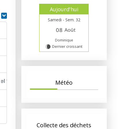
Aujourd'hui
r
Samedi - Sem. 32
0
8
Août
Dominique
Dernier croissant
W
el ?
Météo
Collecte des déchets