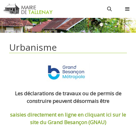
Aller
au
contenu
MEN
Urbanisme
Les déclarations de travaux ou de permis de
construire peuvent désormais être
saisies directement en ligne
en cliquant ici sur le
site du Grand Besançon (GNAU)