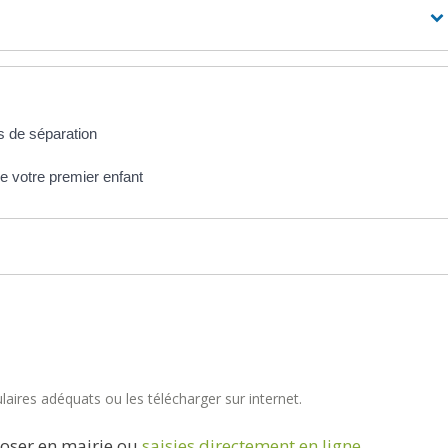
s de séparation
de votre premier enfant
aires adéquats ou les télécharger sur internet.
oser en mairie ou
saisies directement en ligne