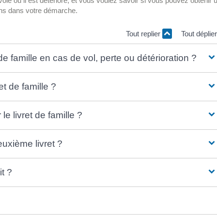
 volé ou il est détérioré, et vous voulez savoir si vous pouvez obtenir 
ons dans votre démarche.
Tout replier
Tout déplie
 famille en cas de vol, perte ou détérioration ?
 de famille ?
e livret de famille ?
euxième livret ?
it ?