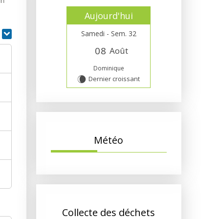
un
Aujourd'hui
Samedi - Sem. 32
r
0
8
Août
Dominique
Dernier croissant
W
Météo
Collecte des déchets