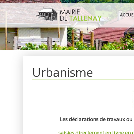
Aller
au
ACCUE
contenu
Urbanisme
Les déclarations de travaux ou
saisies directement en ligne
en 