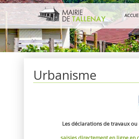
Aller
au
ACCUE
contenu
Urbanisme
Les déclarations de travaux ou
saisies directement en ligne
en 