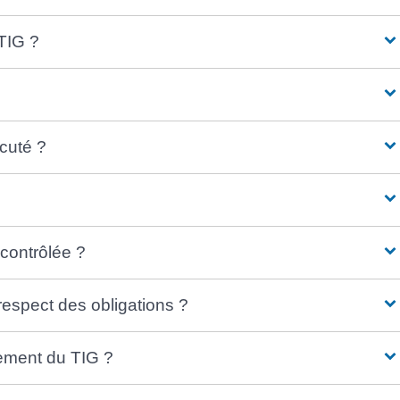
 TIG ?
écuté ?
contrôlée ?
respect des obligations ?
sement du TIG ?