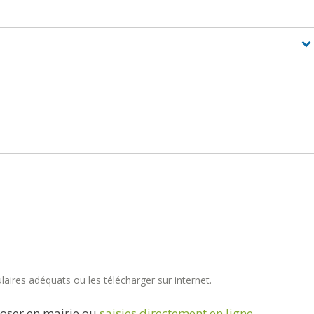
aires adéquats ou les télécharger sur internet.
oser en mairie ou
saisies directement en ligne