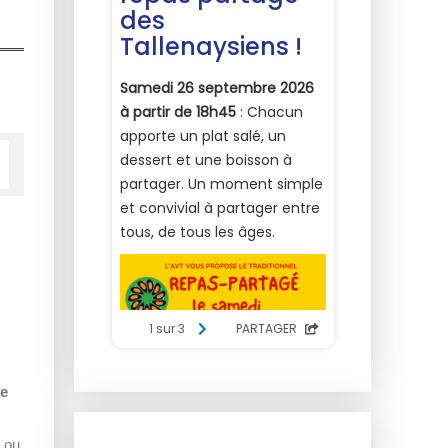
5e
n ou