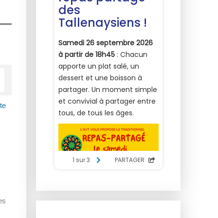
te
es