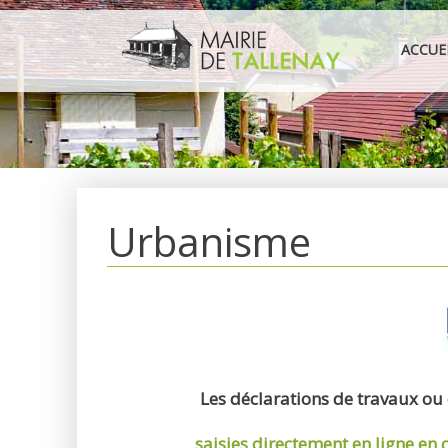
Aller
au
ACCUE
contenu
Urbanisme
Les déclarations de travaux ou
saisies directement en ligne
en 