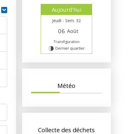
Aujourd'hui
r
Jeudi - Sem. 32
0
6
Août
Transfiguration
Dernier quartier
U
Météo
Collecte des déchets