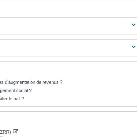
as d'augmentation de revenus ?
ogement social ?
lier le bail ?
e (ZRR)