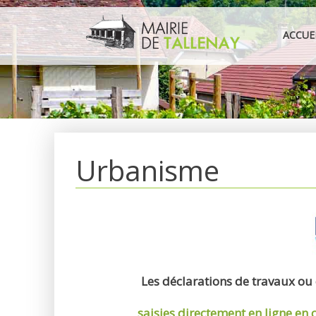
Aller
au
ACCUE
contenu
Urbanisme
Les déclarations de travaux ou
saisies directement en ligne
en 