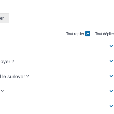
er
Tout replier
Tout déplie
loyer ?
l le surloyer ?
 ?