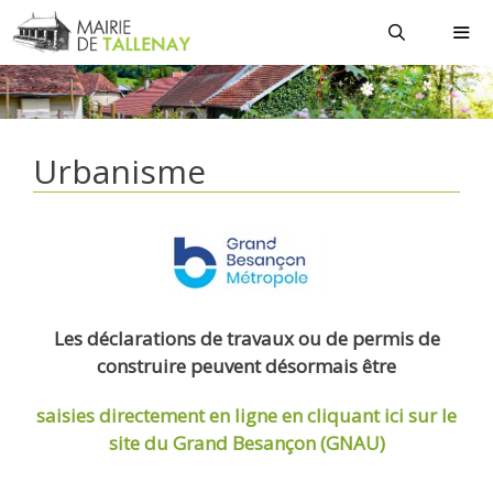
Aller
au
contenu
MEN
Urbanisme
Les déclarations de travaux ou de permis de
construire peuvent désormais être
saisies directement en ligne
en cliquant ici sur le
site du Grand Besançon (GNAU)