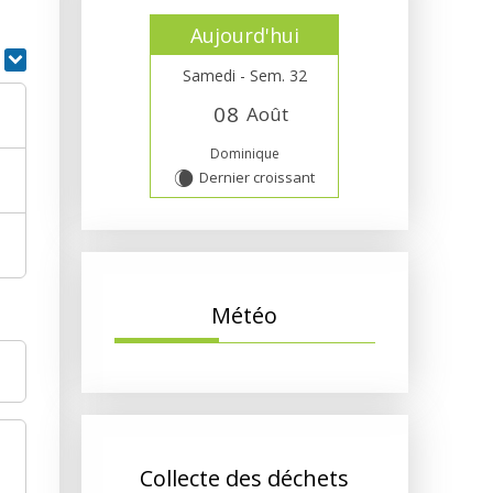
Aujourd'hui
r
Samedi - Sem. 32
0
8
Août
Dominique
Dernier croissant
W
Météo
Collecte des déchets