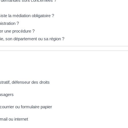
es demandes sont concernées ?
iste la médiation obligatoire ?
istration ?
ier une procédure ?
ie, son département ou sa région ?
stratif, défenseur des droits
 usagers
ourrier ou formulaire papier
ail ou internet