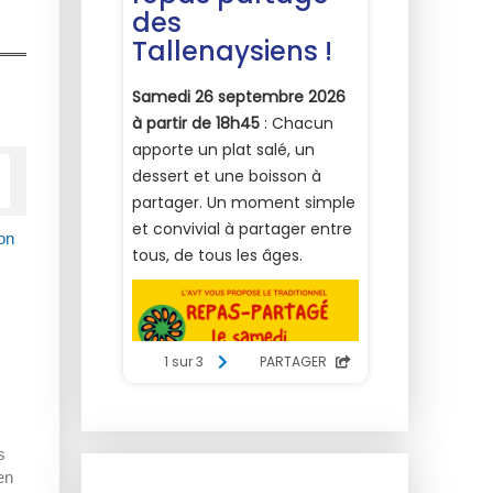
on
s
en