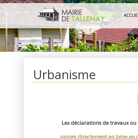
Aller
au
ACCUE
contenu
Urbanisme
Les déclarations de travaux ou
saisies directement en ligne
en 