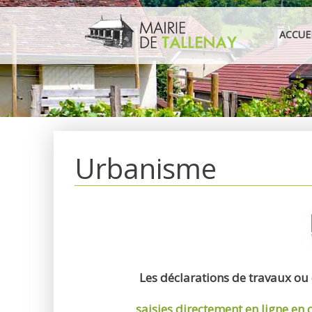
Aller
au
ACCUE
contenu
Urbanisme
Les déclarations de travaux ou
saisies directement en ligne
en 