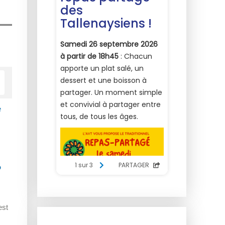
e
?
est