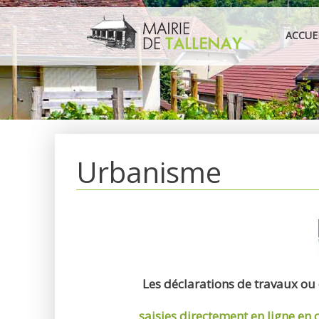
Aller
au
ACCUE
contenu
Urbanisme
Les déclarations de travaux ou
saisies directement en ligne
en 