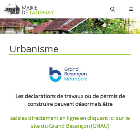
Aller
au
contenu
MEN
Urbanisme
Les déclarations de travaux ou de permis de
construire peuvent désormais être
saisies directement en ligne
en cliquant ici sur le
site du Grand Besançon (GNAU)