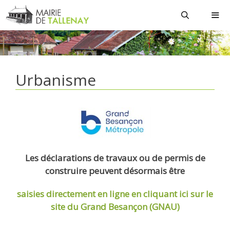
Aller
au
contenu
MEN
Urbanisme
Les déclarations de travaux ou de permis de
construire peuvent désormais être
saisies directement en ligne
en cliquant ici sur le
site du Grand Besançon (GNAU)