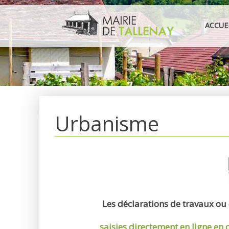
Aller
au
ACCUE
contenu
Urbanisme
Les déclarations de travaux ou
saisies directement en ligne
en 