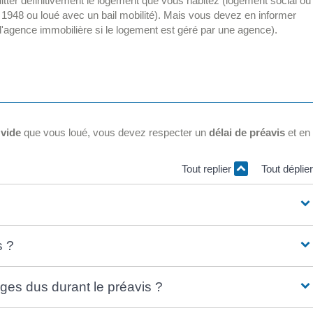
tter définitivement le logement que vous habitez (logement social ou
 1948 ou loué avec un bail mobilité). Mais vous devez en informer
u l'agence immobilière si le logement est géré par une agence).
vide
que vous loué, vous devez respecter un
délai de préavis
et en
Tout replier
Tout déplie
s ?
rges dus durant le préavis ?