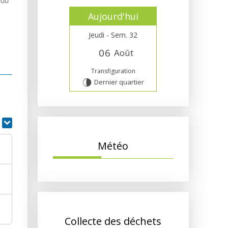
 du
Aujourd'hui
Jeudi - Sem. 32
0
6
Août
Transfiguration
Dernier quartier
U
r
Météo
Collecte des déchets