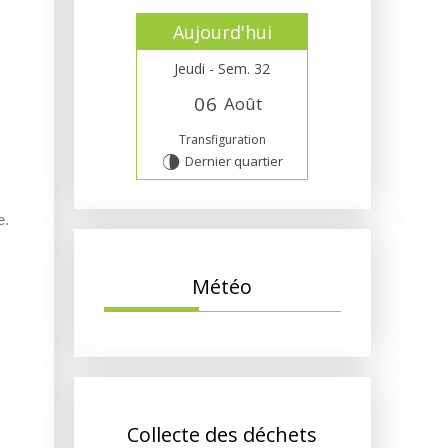
Aujourd'hui
Jeudi - Sem. 32
0
6
Août
Transfiguration
Dernier quartier
U
e.
Météo
Collecte des déchets