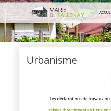
Aller
au
ACCUE
contenu
Urbanisme
Les déclarations de travaux ou
saisies directement en ligne
en 