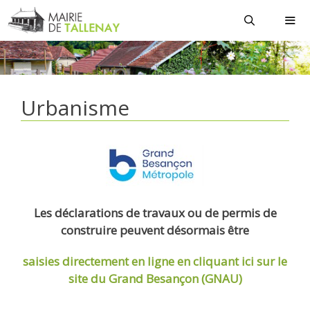
Aller
au
contenu
MEN
Urbanisme
Les déclarations de travaux ou de permis de
construire peuvent désormais être
saisies directement en ligne
en cliquant ici sur le
site du Grand Besançon (GNAU)