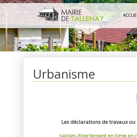
Aller
au
ACCUE
contenu
Urbanisme
Les déclarations de travaux ou
saisies directement en ligne
en 