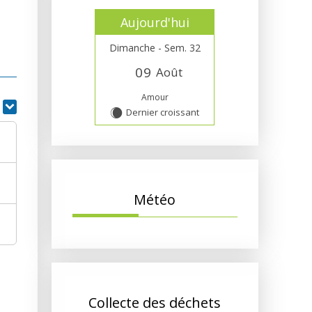
Aujourd'hui
Dimanche - Sem. 32
0
9
Août
Amour
r
Dernier croissant
X
Météo
Collecte des déchets