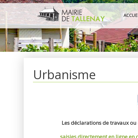
Aller
au
ACCUE
contenu
Urbanisme
Les déclarations de travaux ou
saisies directement en ligne
en 