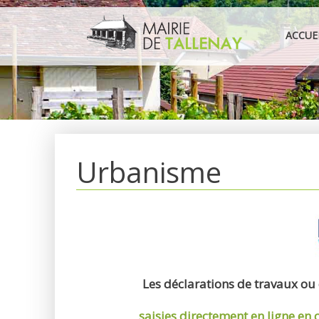
Aller
au
ACCUE
contenu
Urbanisme
Les déclarations de travaux ou
saisies directement en ligne
en 