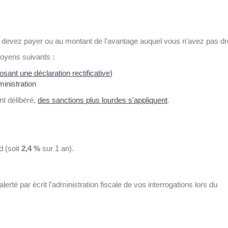
s devez payer ou au montant de l'avantage auquel vous n'avez pas dro
moyens suivants :
sant une déclaration rectificative
)
inistration
t délibéré,
des sanctions plus lourdes s'appliquent
.
d (soit
2,4 %
sur 1 an).
erté par écrit l'administration fiscale de vos interrogations lors du