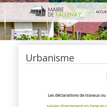
Aller
au
ACCUE
contenu
Urbanisme
Les déclarations de travaux ou
saisies directement en ligne
en 