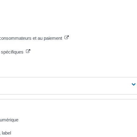
des consommateurs et au paiement
es spécifiques
 numérique
, label