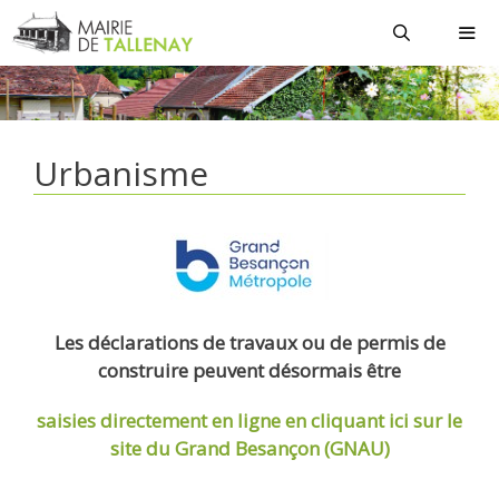
Aller
au
contenu
MEN
Urbanisme
Les déclarations de travaux ou de permis de
construire peuvent désormais être
saisies directement en ligne
en cliquant ici sur le
site du Grand Besançon (GNAU)