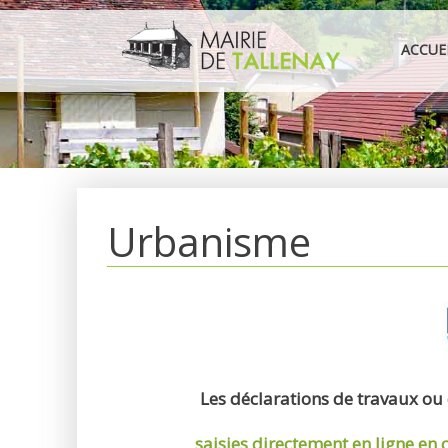
Aller
au
ACCUE
contenu
Urbanisme
Les déclarations de travaux ou
saisies directement en ligne
en 