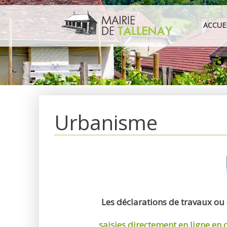
Aller
au
ACCUE
contenu
Urbanisme
Les déclarations de travaux ou
saisies directement en ligne
en 