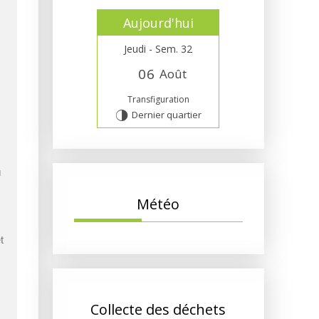
Aujourd'hui
Jeudi - Sem. 32
0
6
Août
Transfiguration
Dernier quartier
T
u
Météo
t
Collecte des déchets