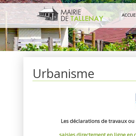
Aller
au
ACCUE
contenu
Urbanisme
Les déclarations de travaux ou
saisies directement en ligne
en 