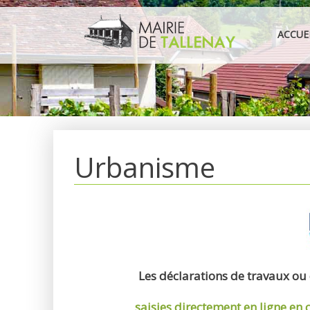
Aller
au
ACCUE
contenu
Urbanisme
Les déclarations de travaux ou
saisies directement en ligne
en 