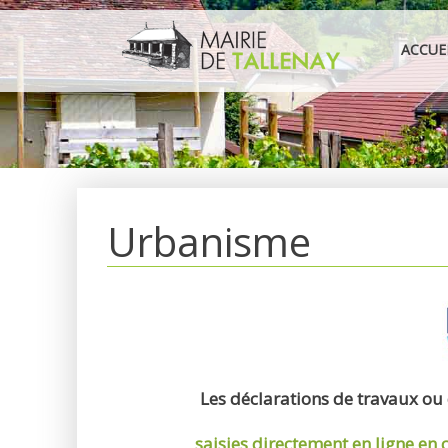
Aller
au
ACCUE
contenu
Urbanisme
Les déclarations de travaux ou
saisies directement en ligne
en 