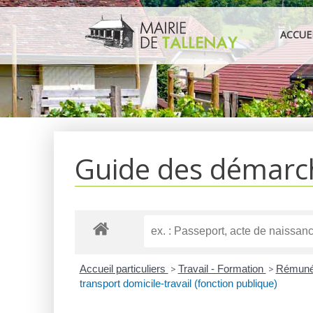
Aller
au
ACCUE
contenu
Guide des démarc
Accueil particuliers
>
Travail - Formation
>
Rémunér
transport domicile-travail (fonction publique)