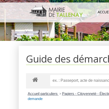
Aller
au
ACCUE
contenu
Guide des démarc
Accueil particuliers
>
Papiers - Citoyenneté - Élect
demande