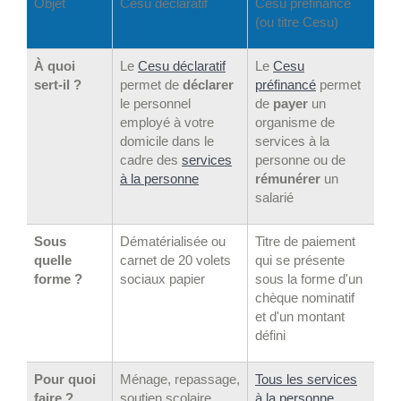
Objet
Cesu déclaratif
Cesu préfinancé
(ou titre Cesu)
À quoi
Le
Cesu déclaratif
Le
Cesu
sert-il ?
permet de
déclarer
préfinancé
permet
le personnel
de
payer
un
employé à votre
organisme de
domicile dans le
services à la
cadre des
services
personne ou de
à la personne
rémunérer
un
salarié
Sous
Dématérialisée ou
Titre de paiement
quelle
carnet de 20 volets
qui se présente
forme ?
sociaux papier
sous la forme d'un
chèque nominatif
et d'un montant
défini
Pour quoi
Ménage, repassage,
Tous les services
faire ?
soutien scolaire...
à la personne