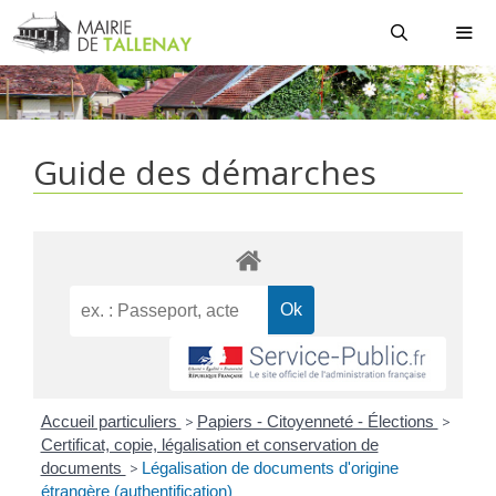
Aller
au
contenu
MEN
Guide des démarches
Accueil particuliers
>
Papiers - Citoyenneté - Élections
>
Certificat, copie, légalisation et conservation de
documents
>
Légalisation de documents d'origine
étrangère (authentification)