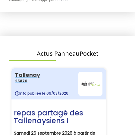
comarquage developpé par
baseo.io
Actus PanneauPocket