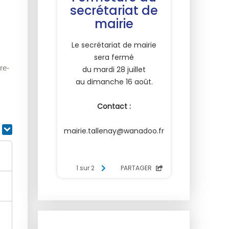
re-
r