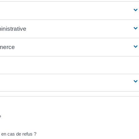
nistrative
mmerce
?
s en cas de refus ?