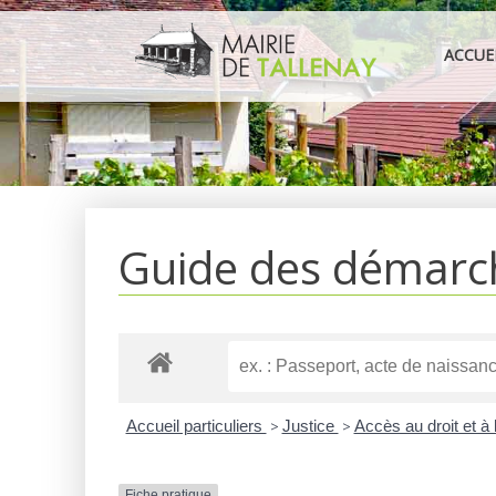
Aller
au
ACCUE
contenu
Guide des démarc
Accueil particuliers
>
Justice
>
Accès au droit et à 
Fiche pratique