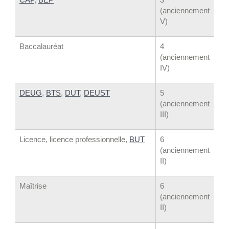
(anciennement
V)
Baccalauréat
4
(anciennement
IV)
DEUG
,
BTS
,
DUT
,
DEUST
5
(anciennement
III)
Licence, licence professionnelle,
BUT
6
(anciennement
II)
Maîtrise
6
(anciennement
II)