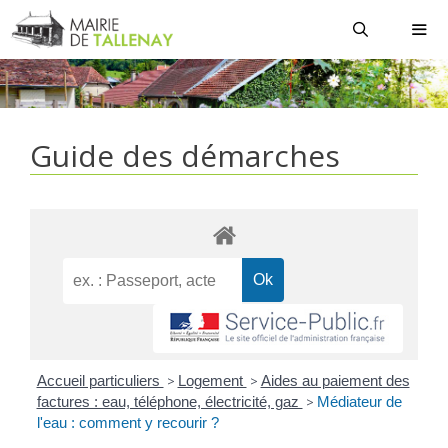
Aller
au
contenu
MEN
Guide des démarches
Accueil particuliers
>
Logement
>
Aides au paiement des
factures : eau, téléphone, électricité, gaz
>
Médiateur de
l'eau : comment y recourir ?