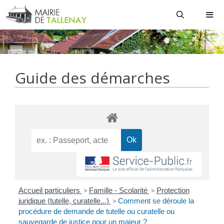
Aller
au
contenu
MEN
Guide des démarches
Accueil particuliers
>
Famille - Scolarité
>
Protection
juridique (tutelle, curatelle...)
>
Comment se déroule la
procédure de demande de tutelle ou curatelle ou
sauvegarde de justice pour un majeur ?