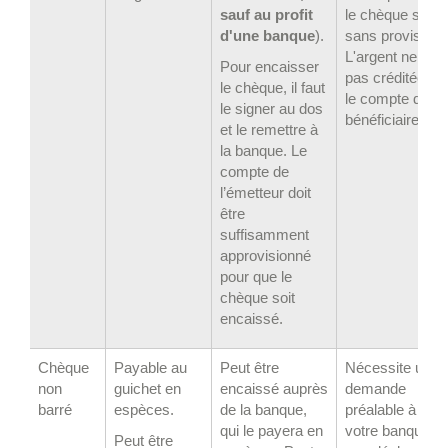
sauf au profit
le chèque sera
d'une banque
).
sans provision.
L'argent ne ser
Pour encaisser
pas créditée su
le chèque, il faut
le compte du
le signer au dos
bénéficiaire.
et le remettre à
la banque. Le
compte de
l’émetteur doit
être
suffisamment
approvisionné
pour que le
chèque soit
encaissé.
Chèque
Payable au
Peut être
Nécessite une
non
guichet en
encaissé auprès
demande
barré
espèces.
de la banque,
préalable à
qui le payera en
votre banque et
Peut être