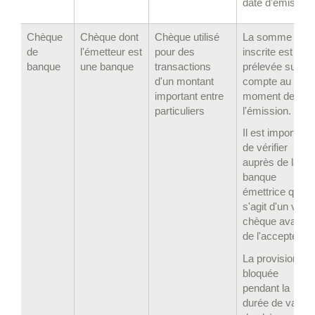
date d'émission
Chèque
Chèque dont
Chèque utilisé
La somme
de
l'émetteur est
pour des
inscrite est
banque
une banque
transactions
prélevée sur le
d'un montant
compte au
important entre
moment de
particuliers
l'émission.
Il est important
de vérifier
auprès de la
banque
émettrice qu'il
s'agit d'un vrai
chèque avant
de l'accepter.
La provision est
bloquée
pendant la
durée de validit