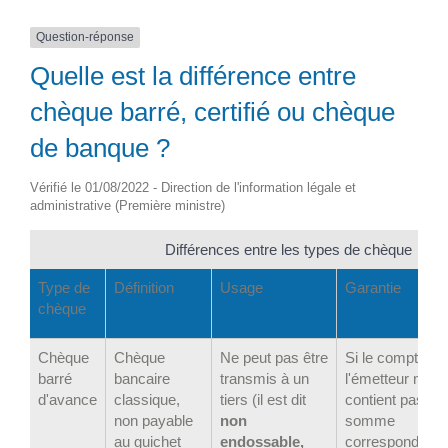
Question-réponse
Quelle est la différence entre
chèque barré, certifié ou chèque
de banque ?
Vérifié le 01/08/2022 - Direction de l'information légale et
administrative (Première ministre)
Différences entre les types de chèque
Type de
Définition
Usage
Garantie
chèque
Chèque
Chèque
Ne peut pas être
Si le compte de
barré
bancaire
transmis à un
l'émetteur ne
d'avance
classique,
tiers (il est dit
contient pas la
non payable
non
somme
au guichet
endossable,
correspondante