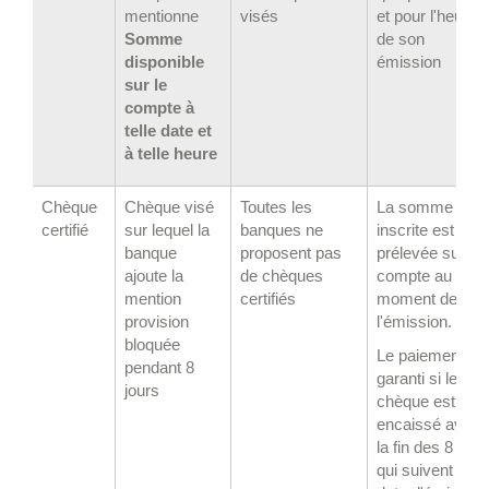
mentionne
visés
et pour l'heure
Somme
de son
disponible
émission
sur le
compte à
telle date et
à telle heure
Chèque
Chèque visé
Toutes les
La somme
certifié
sur lequel la
banques ne
inscrite est
banque
proposent pas
prélevée sur le
ajoute la
de chèques
compte au
mention
certifiés
moment de
provision
l'émission.
bloquée
Le paiement es
pendant 8
garanti si le
jours
chèque est
encaissé avant
la fin des 8 jour
qui suivent la