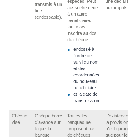
espèces. Peut
une déclaration
transmis à un
aussi être cédé
aux impôts
tiers
à un autre
(endossable).
bénéficiaire. Il
faut alors
inscrire au dos
du chèque :
endossé à
l'ordre de
suivi du nom
et des
coordonnées
du nouveau
bénéficiaire
et la date de
transmission.
Chèque
Chèque barré
Toutes les
L'existence de
visé
d'avance sur
banques ne
la provision
lequel la
proposent pas
n'est garantie
banque
de chèques
que pour le jour