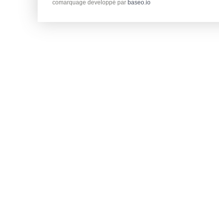
comarquage developpé par
baseo.io