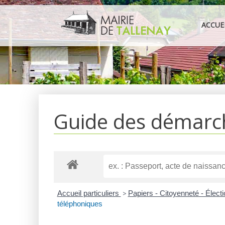
Aller
au
ACCUE
contenu
Guide des démarc
Accueil particuliers
>
Papiers - Citoyenneté - Élect
téléphoniques