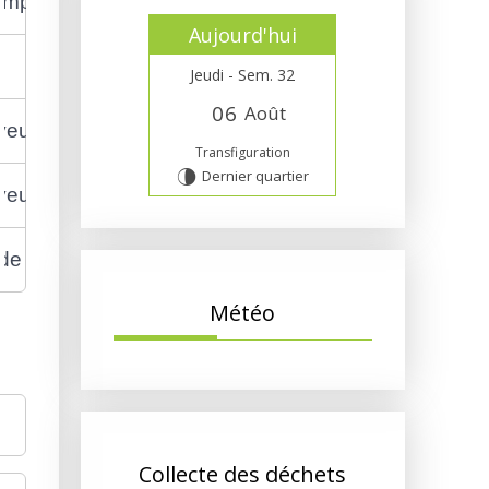
'employeur ?
Aujourd'hui
Jeudi - Sem. 32
0
6
Août
yeur ?
Transfiguration
Dernier quartier
U
yeur ?
de l'employeur ?
Météo
Collecte des déchets