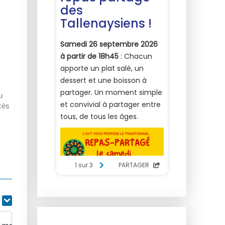
u
cès
r