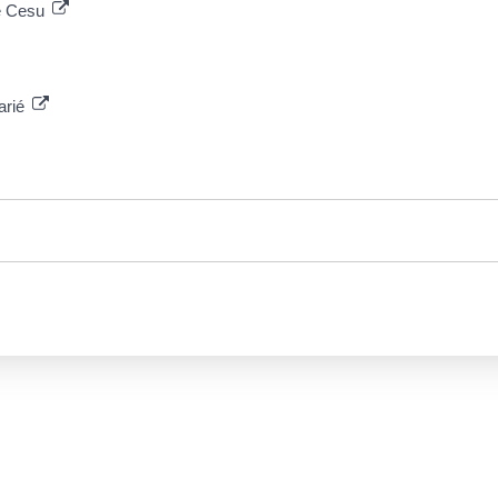
le Cesu
larié