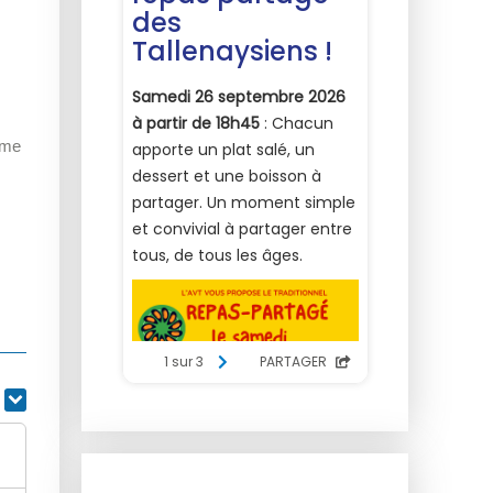
mme
r