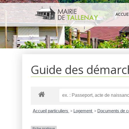
Aller
au
ACCUE
contenu
Guide des démarc
Accueil particuliers
>
Logement
>
Documents de c
Fiche pratique