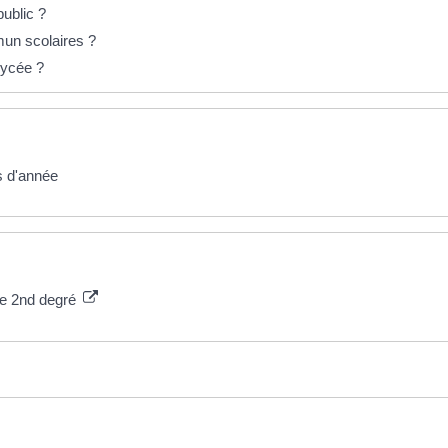
ublic ?
un scolaires ?
lycée ?
s d'année
 le 2nd degré