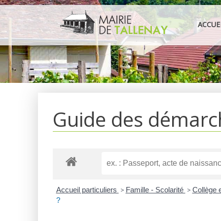
Aller
au
ACCUE
contenu
Guide des démarc
Accueil particuliers
>
Famille - Scolarité
>
Collège 
?