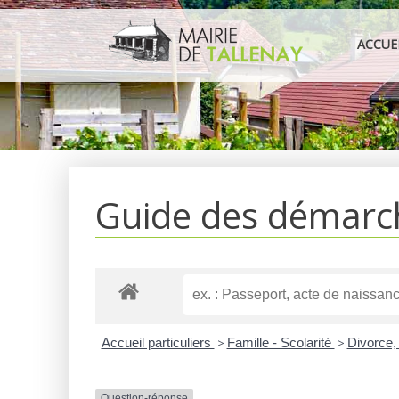
Aller
au
ACCUE
contenu
Guide des démarc
Accueil particuliers
>
Famille - Scolarité
>
Divorce,
Question-réponse