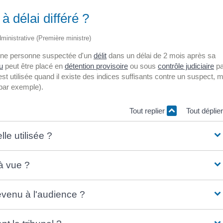
 délai différé ?
administrative (Première ministre)
r une personne suspectée d'un
délit
dans un délai de 2 mois après sa
u
peut être placé en
détention provisoire
ou sous
contrôle judiciaire
pa
est utilisée quand il existe des indices suffisants contre un suspect, 
 par exemple).
Tout replier
Tout déplie
le utilisée ?
 à vue ?
venu à l'audience ?