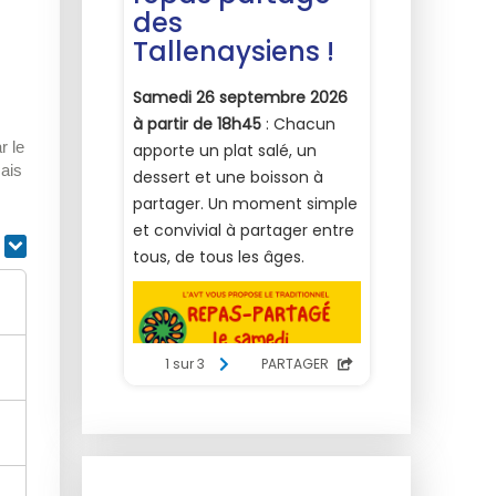
r le
mais
r