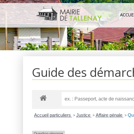
Aller
au
ACCUE
contenu
Guide des démarc
Accueil particuliers
>
Justice
>
Affaire pénale
>
Qu'
Question-réponse