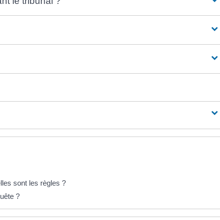
t le tribunal ?
les sont les règles ?
quête ?