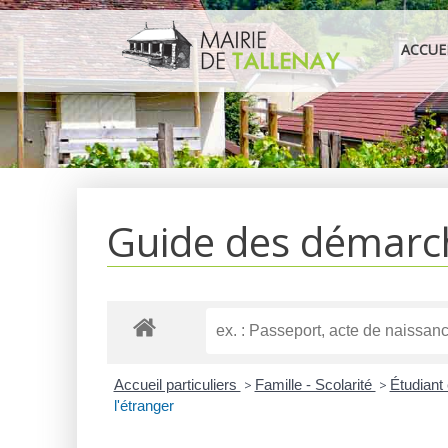
Aller
au
ACCUE
contenu
Guide des démarc
Accueil particuliers
>
Famille - Scolarité
>
Étudiant
l'étranger