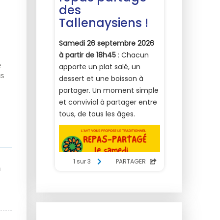
e
us
n