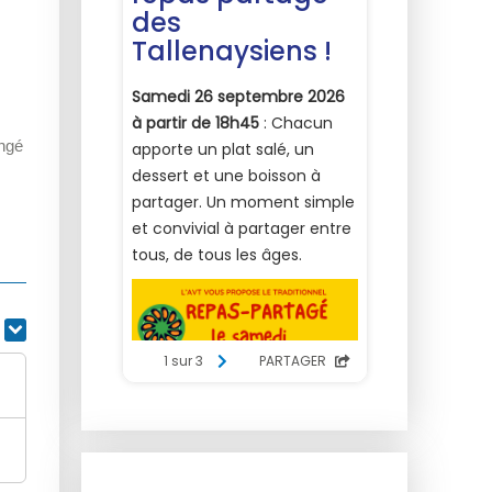
ongé
r