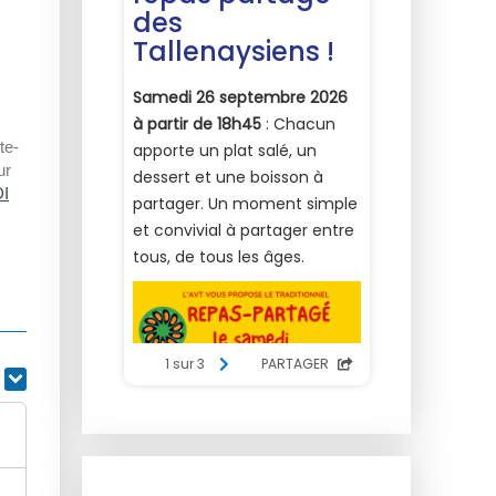
te-
ur
I
r