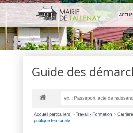
Aller
au
ACCUE
contenu
Guide des démarc
Accueil particuliers
>
Travail - Formation
>
Carrière
publique territoriale