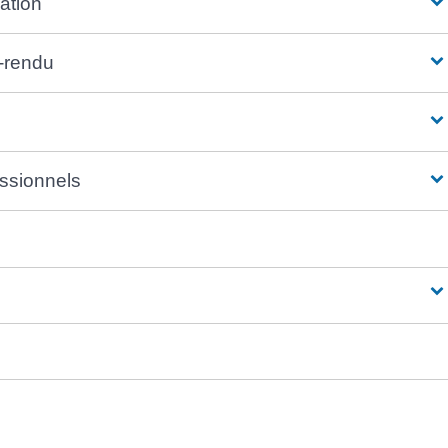
uation
e-rendu
essionnels