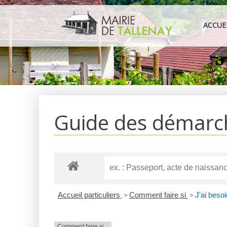
Aller
au
ACCUE
contenu
Guide des démarc
Accueil particuliers
>
Comment faire si
>
J'ai beso
Comment faire si...