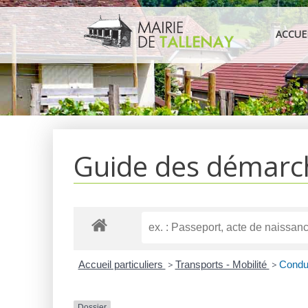
Aller
au
ACCUE
contenu
Guide des démarc
Accueil particuliers
>
Transports - Mobilité
>
Condui
Dossier