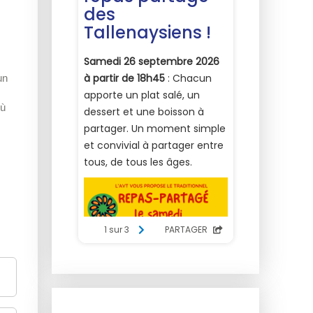
un
où