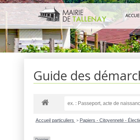
Aller
au
ACCUE
contenu
Guide des démarc
Accueil particuliers
>
Papiers - Citoyenneté - Élect
Dossier