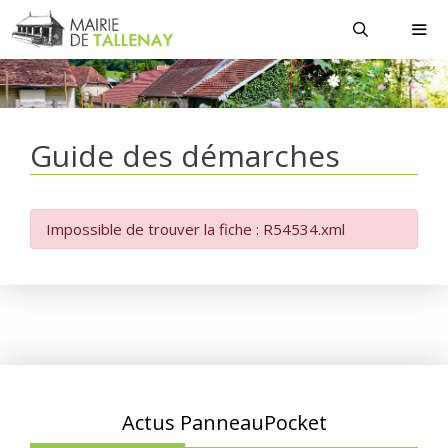
Aller
au
contenu
MEN
Guide des démarches
Impossible de trouver la fiche : R54534.xml
Actus PanneauPocket