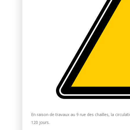
En raison de travaux au 9 rue des chailles, la circula
120 jours.